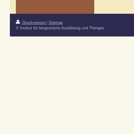
Druckversion
|
Sitemap
© Institut für tiergestützte Ausbildung und Therapie