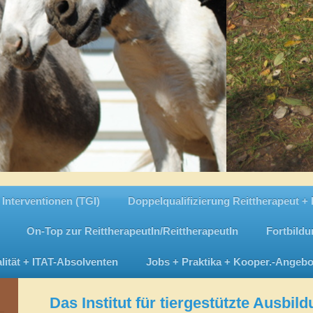
 Interventionen (TGI)
Doppelqualifizierung Reittherapeut + 
On-Top zur ReittherapeutIn/ReittherapeutIn
Fortbild
lität + ITAT-Absolventen
Jobs + Praktika + Kooper.-Angebo
Das Institut für tiergestützte Ausbi