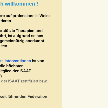
ich willkommen !
ere auf professionelle Weise
rieren.
erstützte Therapien und
rt, ist aufgrund seines
 gemeinnützig anerkannt
lten.
.
zte Interventionen
ist von
t die höchsten
Mitglied der ISAAT
).
er ISAAT zertifiziert bzw.
weit führenden Federation
.