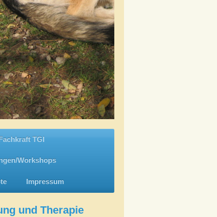
Fachkraft TGI
ungen/Workshops
te
Impressum
ldung und Therapie