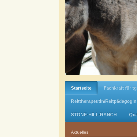
Startseite
Fachkraft für tg
ReittherapeutIn/ReitpädagogIn
STONE-HILL-RANCH
Qua
Aktuelles